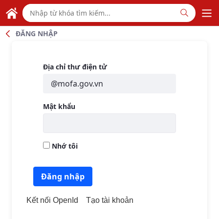
Skip to Main Content
TỔNG LÃNH SỰ QUÁN VIỆT NAM
TẠI QUẢNG CHÂU - TRUNG QUỐC
ĐĂNG NHẬP
Đăng nhập
Địa chỉ thư điện tử
Mật khẩu
Nhớ tôi
Đăng nhập
Kết nối OpenId
Tạo tài khoản