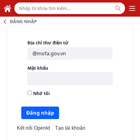
Skip to Main Content
TỔNG LÃNH SỰ QUÁN VIỆT NAM
TẠI QUẢNG CHÂU - TRUNG QUỐC
ĐĂNG NHẬP
Đăng nhập
Địa chỉ thư điện tử
Mật khẩu
Nhớ tôi
Đăng nhập
Kết nối OpenId
Tạo tài khoản