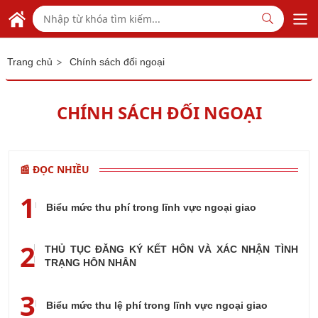
Skip to Main Content
TỔNG LÃNH SỰ QUÁN VIỆT NAM
TẠI QUẢNG CHÂU - TRUNG QUỐC
>
Trang chủ
Chính sách đối ngoại
CHÍNH SÁCH ĐỐI NGOẠI
📰 ĐỌC NHIỀU
1
Biểu mức thu phí trong lĩnh vực ngoại giao
2
THỦ TỤC ĐĂNG KÝ KẾT HÔN VÀ XÁC NHẬN TÌNH
TRẠNG HÔN NHÂN
3
Biểu mức thu lệ phí trong lĩnh vực ngoại giao