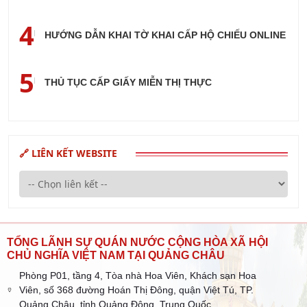
4
HƯỚNG DẪN KHAI TỜ KHAI CẤP HỘ CHIẾU ONLINE
5
THỦ TỤC CẤP GIẤY MIỄN THỊ THỰC
🔗 LIÊN KẾT WEBSITE
TỔNG LÃNH SỰ QUÁN NƯỚC CỘNG HÒA XÃ HỘI
CHỦ NGHĨA VIỆT NAM TẠI QUẢNG CHÂU
Phòng P01, tầng 4, Tòa nhà Hoa Viên, Khách sạn Hoa
Viên, số 368 đường Hoán Thị Đông, quận Việt Tú, TP.
Quảng Châu, tỉnh Quảng Đông, Trung Quốc