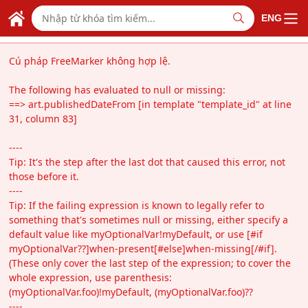
Skip to Main Content
BỘ NGOẠI GIAO VIỆT NAM
ENG
MINISTRY OF FOREIGN AFFAIRS
Cú pháp FreeMarker không hợp lệ.
The following has evaluated to null or missing:
==> art.publishedDateFrom [in template "template_id" at line
31, column 83]
----
Tip: It's the step after the last dot that caused this error, not
those before it.
----
Tip: If the failing expression is known to legally refer to
something that's sometimes null or missing, either specify a
default value like myOptionalVar!myDefault, or use [#if
myOptionalVar??]when-present[#else]when-missing[/#if].
(These only cover the last step of the expression; to cover the
whole expression, use parenthesis:
(myOptionalVar.foo)!myDefault, (myOptionalVar.foo)??
----