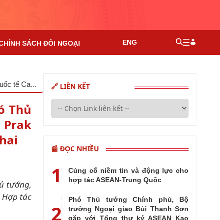
ENG
CHÍNH SÁCH ĐỐI NGOẠI
Phó Thủ tướng, Bộ trưởng Ngoại giao Bùi Thanh Sơn gặp Phó Thủ tướng, Bộ trưởng Ngoại giao và Hợp tác quốc tế Campuchia Prak Sokhonn nhân dịp tham dự Diễn đàn tương lại ASEAN lần thứ hai
🔗 LIÊN KẾT
ó Thủ
 Prak
hai
📰 ĐỌC NHIỀU
1
Củng cố niềm tin và động lực cho
hợp tác ASEAN-Trung Quốc
ủ tướng,
 Hợp tác
Phó Thủ tướng Chính phủ, Bộ
2
trưởng Ngoại giao Bùi Thanh Sơn
gặp với Tổng thư ký ASEAN Kao