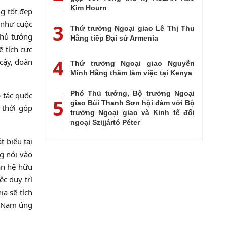
Kim Hourn
ng tốt đẹp
 như cuộc
3
Thứ trưởng Ngoại giao Lê Thị Thu
Thủ tướng
Hằng tiếp Đại sứ Armenia
 tích cực
4
 cậy, đoàn
Thứ trưởng Ngoại giao Nguyễn
Minh Hằng thăm làm việc tại Kenya
Phó Thủ tướng, Bộ trưởng Ngoại
 tác quốc
5
giao Bùi Thanh Sơn hội đàm với Bộ
 thời góp
trưởng Ngoại giao và Kinh tế đối
ngoại Szijjártó Péter
 biểu tại
g nói vào
an hệ hữu
c duy trì
a sẽ tích
t Nam ủng