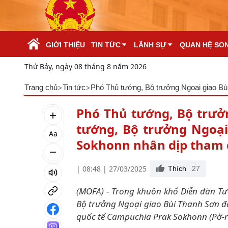
Skip to Main Content
GIỚI THIỆU
TIN TỨC
LÃNH SỰ
QUAN HỆ SO
Thứ Bảy, ngày 08 tháng 8 năm 2026
>
>
Trang chủ
Tin tức
Phó Thủ tướng, Bộ trưở
tướng, Bộ trưởng Ngoại
Aa
Sokhonn nhân dịp tham d
| 08:48 | 27/03/2025
Thích
27
(MOFA) - Trong khuôn khổ Diễn đàn Tươ
Bộ trưởng Ngoại giao Bùi Thanh Sơn đã
quốc tế Campuchia Prak Sokhonn (Pờ-r