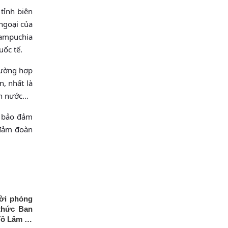
 tỉnh biên
ngoại của
Campuchia
uốc tế.
cường hợp
n, nhất là
ồn nước…
c bảo đảm
 đảm đoàn
lời phỏng
thức Ban
Tô Lâm và