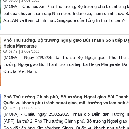
09:00 | 27/03/2025
Phu nhân cùng Đoàn đại biểu cấp cao Việt Nam
(MOFA) - Câu hỏi: Xin Phó Thủ tướng, Bộ trưởng cho biết những k
bật của chuyến thăm cấp Nhà nước Indonesia, thăm chính thức B
ASEAN và thăm chính thức Singapore của Tổng Bí thư Tô Lâm?
Phó Thủ tướng, Bộ trưởng ngoại giao Bùi Thanh Sơn tiếp Đ
Helga Margarete
08:48 | 27/03/2025
(MOFA) - Ngày 24/02/25, tại Trụ sở Bộ Ngoại giao, Phó Thủ 
trưởng Ngoại giao Bùi Thanh Sơn đã tiếp bà Helga Margarete Đạ
Đức tại Việt Nam.
Phó Thủ tướng Chính phủ, Bộ trưởng Ngoại giao Bùi Than
Quốc vụ khanh phụ trách ngoại giao, môi trường và lâm nghi
08:48 | 27/03/2025
(MOFA) - Chiều ngày 25/02/2025, nhân dịp Diễn đàn Tương 
(AFF) lần thứ 2, Phó Thủ tướng Chính phủ, Bộ trưởng Ngoại giao
Sơn đã tiếp ông Kirti Vardhan Singh, Quốc vụ khanh phụ trách n