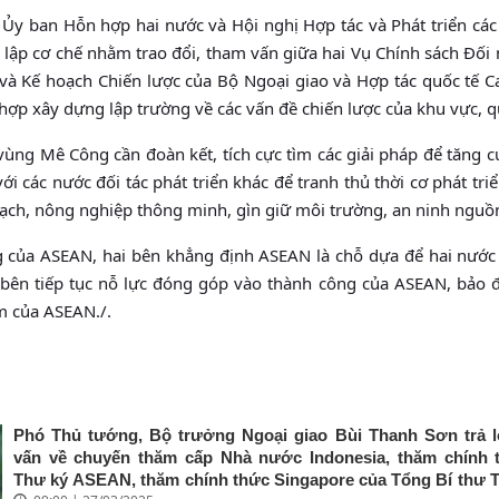
1 Ủy ban Hỗn hợp hai nước và Hội nghị Hợp tác và Phát triển các
 lập cơ chế nhằm trao đổi, tham vấn giữa hai Vụ Chính sách Đối 
và Kế hoạch Chiến lược của Bộ Ngoại giao và Hợp tác quốc tế 
hợp xây dựng lập trường về các vấn đề chiến lược của khu vực, q
 vùng Mê Công cần đoàn kết, tích cực tìm các giải pháp để tăng 
 các nước đối tác phát triển khác để tranh thủ thời cơ phát triể
 sạch, nông nghiệp thông minh, gìn giữ môi trường, an ninh ngu
ng của ASEAN, hai bên khẳng định ASEAN là chỗ dựa để hai nướ
ai bên tiếp tục nỗ lực đóng góp vào thành công của ASEAN, bảo
âm của ASEAN./.
Phó Thủ tướng, Bộ trưởng Ngoại giao Bùi Thanh Sơn trả 
vấn về chuyến thăm cấp Nhà nước Indonesia, thăm chính 
Thư ký ASEAN, thăm chính thức Singapore của Tổng Bí thư 