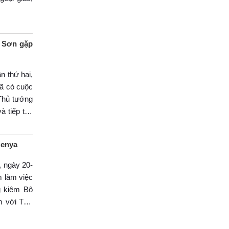
h Sơn gặp
n thứ hai,
ã có cuộc
Thủ tướng
à tiếp tục
thành công
Kenya
, ngày 20-
 làm việc
g kiêm Bộ
m với Thứ
m việc với
ốc (UNEP)