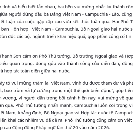
n tình và hiểu biết lẫn nhau, hai bên vui mừng nhắc lại thành cô
giữa Người đứng đầu ba Đảng Việt Nam - Campuchia - Lào, cũng
kết luận của cuộc gặp cấp cao vừa kết thúc tuần qua. Hai Phó 
Ủy ban Hỗn hợp Việt Nam - Campuchia, Bộ Ngoại giao hai nước sẽ
đôn đốc các bộ, ngành triển khai hiệu quả; góp phần củng cố tin
 Thanh Sơn cảm ơn Phó Thủ tướng, Bộ trưởng Ngoại giao và Hợp
biểu quan trọng, đóng góp vào thành công của diễn đàn, đồng
à hợp tác toàn diện giữa hai nước.
y tỏ vui mừng thăm lại Việt Nam, vinh dự được tham dự và phát
, bao trùm và tự cường trong một thế giới biến động”, góp tiến
 vượng, vì người dân trong bối cảnh hiện nay. Vui mừng về qu
ian qua, Phó Thủ tướng nhấn mạnh, Campuchia luôn coi trọng việ
iệt Nam, khẳng định, Bộ Ngoại giao và Hợp tác quốc tế Campuchi
riển khai các nhiệm vụ đã đề ra. Phó Thủ tướng cũng cảm ơn Việ
ấp cao Cộng đồng Pháp ngữ lần thứ 20 vào năm 2026.