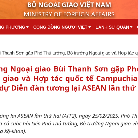
BỘ NGOẠI GIAO VIỆT NAM
MINISTRY OF FOREIGN AFFAIRS
NG PHƯƠNG
CỘNG ĐỒNG NGƯỜI VIỆT
LÃNH SỰ QUÁN
ng Ngoại giao Bùi Thanh Sơn gặp Ph
 giao và Hợp tác quốc tế Campuchia
ự Diễn đàn tương lại ASEAN lần thứ 
ng lai ASEAN lần thứ hai (AFF2), ngày 25/02/2025, Phó Th
 có cuộc hội kiến Phó Thủ tướng, Bộ trưởng Ngoại giao và
ạ Xộ-khon).