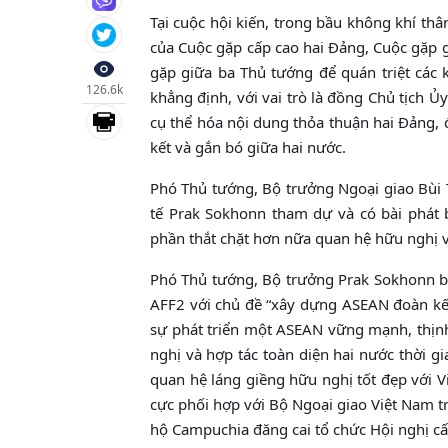
Tại cuộc hội kiến, trong bầu không khí thâ
của Cuộc gặp cấp cao hai Đảng, Cuộc gặp 
gặp giữa ba Thủ tướng để quán triệt các 
126.6k
khẳng định, với vai trò là đồng Chủ tịch 
cụ thể hóa nội dung thỏa thuận hai Đảng, 
kết và gắn bó giữa hai nước.
Phó Thủ tướng, Bộ trưởng Ngoại giao Bùi
tế Prak Sokhonn tham dự và có bài phát 
phần thắt chặt hơn nữa quan hệ hữu nghị v
Phó Thủ tướng, Bộ trưởng Prak Sokhonn bà
AFF2 với chủ đề “xây dựng ASEAN đoàn kết
sự phát triển một ASEAN vững mạnh, thịnh
nghị và hợp tác toàn diện hai nước thời g
quan hệ láng giềng hữu nghị tốt đẹp với V
cực phối hợp với Bộ Ngoại giao Việt Nam t
hộ Campuchia đăng cai tổ chức Hội nghị c