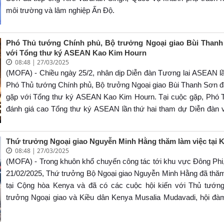
môi trường và lâm nghiệp Ấn Độ.
Phó Thủ tướng Chính phủ, Bộ trưởng Ngoại giao Bùi Than
với Tổng thư ký ASEAN Kao Kim Hourn
08:48 | 27/03/2025
(MOFA) - Chiều ngày 25/2, nhân dịp Diễn đàn Tương lai ASEAN lầ
Phó Thủ tướng Chính phủ, Bộ trưởng Ngoại giao Bùi Thanh Sơn đ
gặp với Tổng thư ký ASEAN Kao Kim Hourn. Tại cuộc gặp, Phó 
đánh giá cao Tổng thư ký ASEAN lần thứ hai tham dự Diễn đàn v
có những ý kiến, đóng góp quan trọng, góp phần thiết thực vào 
chung của Diễn đàn.
Thứ trưởng Ngoại giao Nguyễn Minh Hằng thăm làm việc tại 
08:48 | 27/03/2025
(MOFA) - Trong khuôn khổ chuyến công tác tới khu vực Đông Phi
21/02/2025, Thứ trưởng Bộ Ngoại giao Nguyễn Minh Hằng đã thăm
tại Cộng hòa Kenya và đã có các cuộc hội kiến với Thủ tướn
trưởng Ngoại giao và Kiều dân Kenya Musalia Mudavadi, hội đà
trưởng Ngoại giao và Kiều dân Kenya Abraham Korir Sing’Oei, là
Phó Giám đốc điều hành Chương trình Môi trường Liên hợp qu