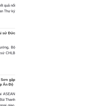
ết quả nổi
an Thư ký
ại sứ Đức
tướng, Bộ
i sứ CHLB
h Sơn gặp
ệp Ấn Độ
lai ASEAN
 Bùi Thanh
goại giao,