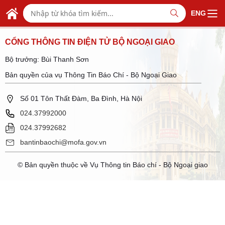
Skip to Main Content
BỘ NGOẠI GIAO VIỆT NAM
ENG
MINISTRY OF FOREIGN AFFAIRS
CỔNG THÔNG TIN ĐIỆN TỬ BỘ NGOẠI GIAO
Bộ trưởng: Bùi Thanh Sơn
Bản quyền của vụ Thông Tin Báo Chí - Bộ Ngoại Giao
Số 01 Tôn Thất Đàm, Ba Đình, Hà Nội
024.37992000
024.37992682
bantinbaochi@mofa.gov.vn
© Bản quyền thuộc về Vụ Thông tin Báo chí - Bộ Ngoại giao