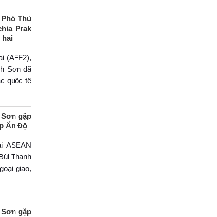
 Phó Thủ
hia Prak
 hai
i (AFF2),
nh Sơn đã
ác quốc tế
h Sơn gặp
ệp Ấn Độ
lai ASEAN
 Bùi Thanh
goại giao,
h Sơn gặp