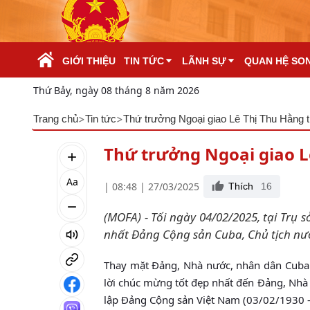
Skip to Main Content
GIỚI THIỆU
TIN TỨC
LÃNH SỰ
QUAN HỆ SO
Thứ Bảy, ngày 08 tháng 8 năm 2026
>
>
Trang chủ
Tin tức
Thứ trưởng Ngoại giao Lê Thị Thu Hằng t
Thứ trưởng Ngoại giao L
Aa
| 08:48 | 27/03/2025
Thích
16
(MOFA) - Tối ngày 04/02/2025, tại Trụ
nhất Đảng Cộng sản Cuba, Chủ tịch nướ
Thay mặt Đảng, Nhà nước, nhân dân Cuba 
lời chúc mừng tốt đẹp nhất đến Đảng, Nh
lập Đảng Cộng sản Việt Nam (03/02/1930 -