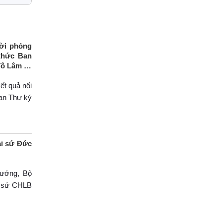
lời phỏng
thức Ban
Tô Lâm và
ết quả nổi
an Thư ký
ại sứ Đức
tướng, Bộ
i sứ CHLB