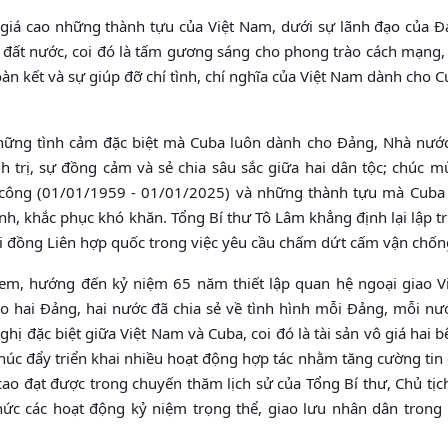
 giá cao những thành tựu của Việt Nam, dưới sự lãnh đạo của 
n đất nước, coi đó là tấm gương sáng cho phong trào cách mạng,
oàn kết và sự giúp đỡ chí tình, chí nghĩa của Việt Nam dành cho 
hững tình cảm đặc biệt mà Cuba luôn dành cho Đảng, Nhà nướ
nh trị, sự đồng cảm và sẻ chia sâu sắc giữa hai dân tộc; chúc 
công (01/01/1959 - 01/01/2025) và những thành tựu mà Cuba
nh, khắc phục khó khăn. Tổng Bí thư Tô Lâm khẳng định lại lập t
ội đồng Liên hợp quốc trong việc yêu cầu chấm dứt cấm vận chốn
 em, hướng đến kỷ niệm 65 năm thiết lập quan hệ ngoại giao V
 hai Đảng, hai nước đã chia sẻ về tình hình mỗi Đảng, mỗi nư
hị đặc biệt giữa Việt Nam và Cuba, coi đó là tài sản vô giá hai 
 thúc đẩy triển khai nhiều hoạt động hợp tác nhằm tăng cường tin
p cao đạt được trong chuyến thăm lịch sử của Tổng Bí thư, Chủ tị
chức các hoạt động kỷ niệm trọng thể, giao lưu nhân dân tron