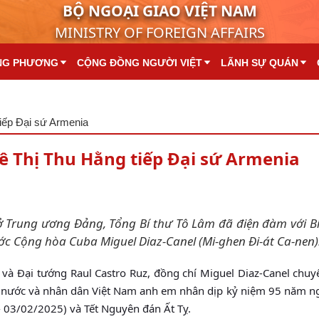
BỘ NGOẠI GIAO VIỆT NAM
MINISTRY OF FOREIGN AFFAIRS
NG PHƯƠNG
CỘNG ĐỒNG NGƯỜI VIỆT
LÃNH SỰ QUÁN
iếp Đại sứ Armenia
ê Thị Thu Hằng tiếp Đại sứ Armenia
 sở Trung ương Đảng, Tổng Bí thư Tô Lâm đã điện đàm với B
c Cộng hòa Cuba Miguel Diaz-Canel (Mi-ghen Đi-át Ca-nen)
và Đại tướng Raul Castro Ruz, đồng chí Miguel Diaz-Canel chu
à nước và nhân dân Việt Nam anh em nhân dịp kỷ niệm 95 năm n
 03/02/2025) và Tết Nguyên đán Ất Tỵ.