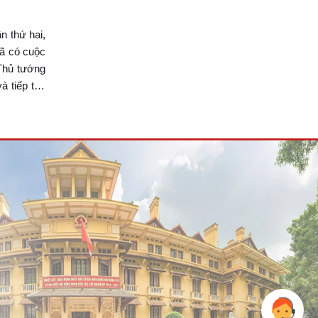
n thứ hai,
ã có cuộc
Thủ tướng
à tiếp tục
thành công