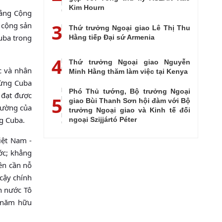
Kim Hourn
Đảng Cộng
3
 cộng sản
Thứ trưởng Ngoại giao Lê Thị Thu
Cuba trong
Hằng tiếp Đại sứ Armenia
4
Thứ trưởng Ngoại giao Nguyễn
c và nhân
Minh Hằng thăm làm việc tại Kenya
mừng Cuba
Phó Thủ tướng, Bộ trưởng Ngoại
 đạt được
5
giao Bùi Thanh Sơn hội đàm với Bộ
rường của
trưởng Ngoại giao và Kinh tế đối
g Cuba.
ngoại Szijjártó Péter
iệt Nam -
ớc; khẳng
bên cần nỗ
 cậy chính
ch nước Tô
g năm hữu