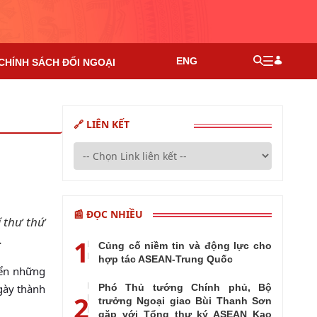
ENG
CHÍNH SÁCH ĐỐI NGOẠI
🔗 LIÊN KẾT
📰 ĐỌC NHIỀU
í thư thứ
.
1
Củng cố niềm tin và động lực cho
hợp tác ASEAN-Trung Quốc
yển những
gày thành
Phó Thủ tướng Chính phủ, Bộ
2
trưởng Ngoại giao Bùi Thanh Sơn
gặp với Tổng thư ký ASEAN Kao