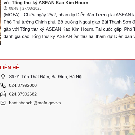
với Tổng thư ký ASEAN Kao Kim Hourn
08:48 | 27/03/2025
(MOFA) - Chiều ngày 25/2, nhân dịp Diễn đàn Tương lai ASEAN lầ
Phó Thủ tướng Chính phủ, Bộ trưởng Ngoại giao Bùi Thanh Sơn đ
gặp với Tổng thư ký ASEAN Kao Kim Hourn. Tại cuộc gặp, Phó 
đánh giá cao Tổng thư ký ASEAN lần thứ hai tham dự Diễn đàn v
có những ý kiến, đóng góp quan trọng, góp phần thiết thực vào 
chung của Diễn đàn.
LIÊN HỆ
Số 01 Tôn Thất Đàm, Ba Đình, Hà Nội
024.37992000
024.37992682
bantinbaochi@mofa.gov.vn