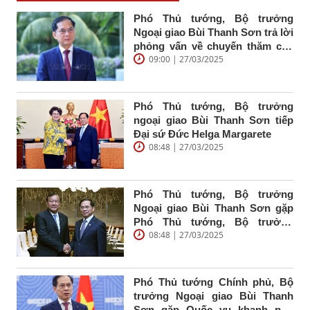
Phó Thủ tướng, Bộ trưởng
Ngoại giao Bùi Thanh Sơn trả lời
phỏng vấn về chuyến thăm cấp
09:00 | 27/03/2025
Nhà nước Indonesia, thăm chính
thức Ban Thư ký ASEAN, thăm
chính thức Singapore của Tổng
Bí thư Tô Lâm và Phu nhân cùng
Phó Thủ tướng, Bộ trưởng
Đoàn đại biểu cấp cao Việt Nam
ngoại giao Bùi Thanh Sơn tiếp
Đại sứ Đức Helga Margarete
08:48 | 27/03/2025
Phó Thủ tướng, Bộ trưởng
Ngoại giao Bùi Thanh Sơn gặp
Phó Thủ tướng, Bộ trưởng
08:48 | 27/03/2025
Ngoại giao và Hợp tác quốc tế
Campuchia Prak Sokhonn nhân
dịp tham dự Diễn đàn tương lại
ASEAN lần thứ hai
Phó Thủ tướng Chính phủ, Bộ
trưởng Ngoại giao Bùi Thanh
Sơn gặp Quốc vụ khanh phụ