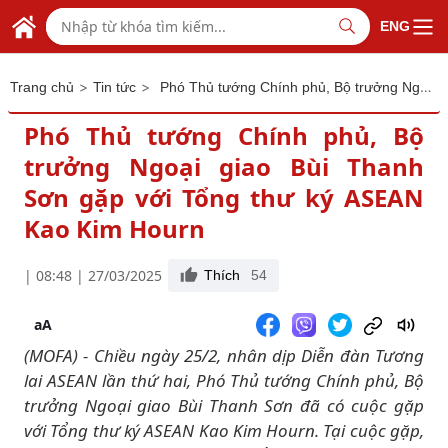
Skip to Main Content
BỘ NGOẠI GIAO VIỆT NAM
ENG
MINISTRY OF FOREIGN AFFAIRS
>
>
Phó Thủ tướng Chính phủ, Bộ trưởng Ngoại giao Bùi Thanh Sơn gặp với Tổng thư ký ASEAN Kao Kim Hourn
Trang chủ
Tin tức
Phó Thủ tướng Chính phủ, Bộ
trưởng Ngoại giao Bùi Thanh
Sơn gặp với Tổng thư ký ASEAN
Kao Kim Hourn
| 08:48 | 27/03/2025
Thích
54
aA
(MOFA) - Chiều ngày 25/2, nhân dịp Diễn đàn Tương
lai ASEAN lần thứ hai, Phó Thủ tướng Chính phủ, Bộ
trưởng Ngoại giao Bùi Thanh Sơn đã có cuộc gặp
với Tổng thư ký ASEAN Kao Kim Hourn. Tại cuộc gặp,