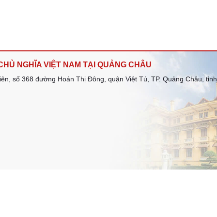
CHỦ NGHĨA VIỆT NAM TẠI QUẢNG CHÂU
iên, số 368 đường Hoán Thị Đông, quận Việt Tú, TP. Quảng Châu, tỉ