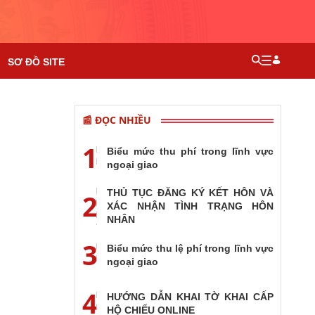
SƠ ĐỒ SITE
📰 ĐỌC NHIỀU
1
Biểu mức thu phí trong lĩnh vực
ngoại giao
THỦ TỤC ĐĂNG KÝ KẾT HÔN VÀ
2
XÁC NHẬN TÌNH TRẠNG HÔN
NHÂN
3
Biểu mức thu lệ phí trong lĩnh vực
ngoại giao
4
HƯỚNG DẪN KHAI TỜ KHAI CẤP
HỘ CHIẾU ONLINE