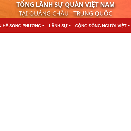
TỔNG LÃNH SỰ QUÁN VIỆT NAM
TẠI QUẢNG CHÂU - TRUNG QUỐC
N HỆ SONG PHƯƠNG
LÃNH SỰ
CỘNG ĐỒNG NGƯỜI VIỆT