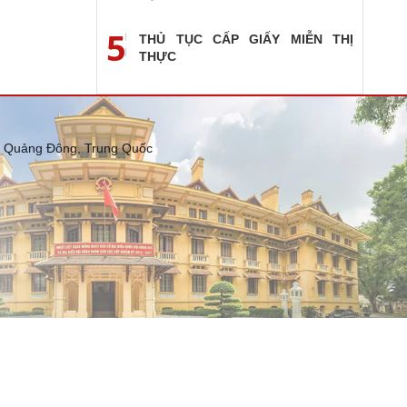
5
THỦ TỤC CẤP GIẤY MIỄN THỊ
THỰC
nh Quảng Đông, Trung Quốc